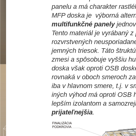
panelu a má charakter
rastl
MFP doska je výborná altern
multifunkčné panely
jednovr
Tento materiál je vyrábaný z
rozvrstvených neusporiadan
jemných triesok. Táto štruktú
zmesi a spôsobuje vyššiu hu
doska však oproti OSB doske
rovnaká v oboch smeroch za
iba v hlavnom smere, t.j. v 
iných výhod má oproti OSB hl
lepším izolantom a samozr
prijateľnejšia
.