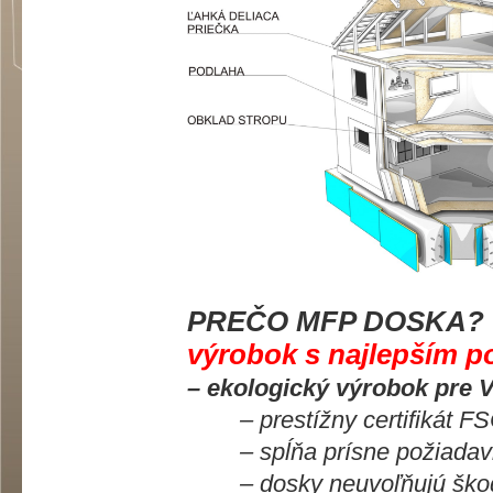
PREČO MFP DOSKA?
výrobok s najlepším p
– ekologický výrobok pre 
– prestížny certifikát FSC
– spĺňa prísne požiadavky
– dosky neuvoľňujú škodl