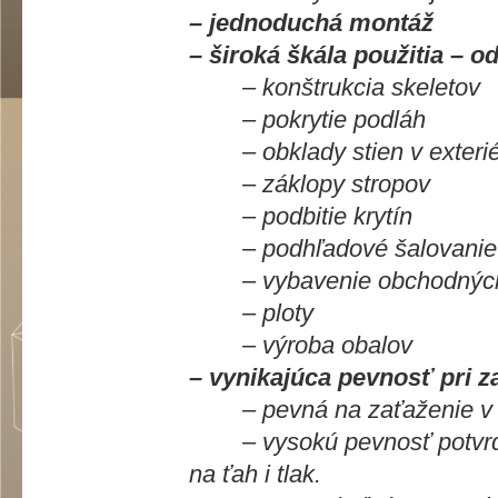
– jednoduchá montáž
– široká škála použitia – o
– konštrukcia skeletov
– pokrytie podláh
– obklady stien v exteriéri 
– záklopy stropov
– podbitie krytín
– podhľadové šalovanie
– vybavenie obchodných a
– ploty
– výroba obalov
– vynikajúca pevnosť pri 
– pevná na zaťaženie v k
– vysokú pevnosť potvrdzu
na ťah i tlak.