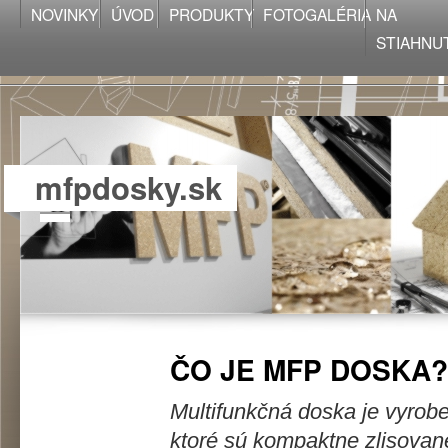
NOVINKY
ÚVOD
PRODUKTY
FOTOGALÉRIA
NA
STIAHNU
mfpdosky.sk
ČO JE MFP DOSKA?
Multifunkčná doska je vyrobe
ktoré sú kompaktne zlisované