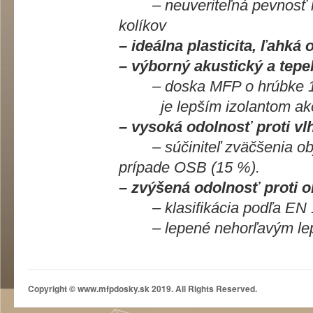
– neuveriteľná pevnosť kot
kolíkov
– ideálna plasticita, ľahká
– výborný akustický a tepel
– doska MFP o hrúbke 12 
je lepším izolantom ako t
– vysoká odolnosť proti vl
– súčiniteľ zväčšenia obje
prípade OSB (15 %).
– zvýšená odolnosť proti 
– klasifikácia podľa EN 1
– lepené nehorľavým lep
Copyright © www.mfpdosky.sk 2019. All Rights Reserved.