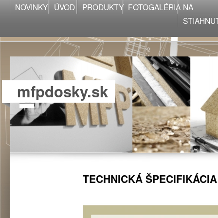
NOVINKY
ÚVOD
PRODUKTY
FOTOGALÉRIA
NA
STIAHNU
mfpdosky.sk
TECHNICKÁ ŠPECIFIKÁCIA